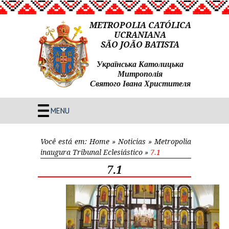
METROPOLIA CATÓLICA
UCRANIANA
SÃO JOÃO BATISTA
Українська Католицька
Митрополія
Святого Івана Христителя
MENU
Você está em:
Home
»
Noticias
»
Metropolia
inaugura Tribunal Eclesiástico
»
7.1
7.1