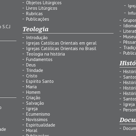
Objetos Litúrgicos
Igre
Livros Litúrgicos
Infl
Rubricas
Publicações
Grupos
Idiom
 S.C.J
Teologia
Litera
Museu
Introdução
Pêssa
Igrejas Católicas Orientais em geral
Tradiç
Igrejas Católicas Orientais no Brasil
Public
Teologia na história
Fundamentos
Histó
Deus
Trindade
Histór
Cristo
Santo
Espírito Santo
Histór
Maria
Histór
Homem
Histór
Criação
Santo
Salvação
Igreja
o
Igreja
Person
Ecumenismo
Docu
Novíssimos
Espiritualidade
Docum
ade
Moral
Publicações