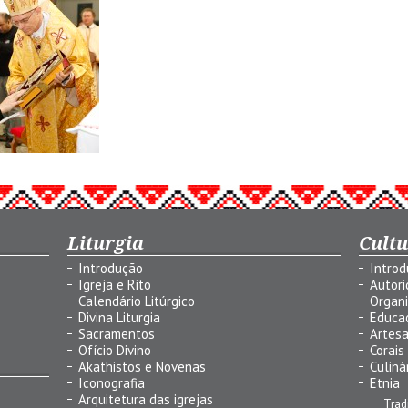
Liturgia
Cult
Introdução
Intro
Igreja e Rito
Autor
Calendário Litúrgico
Organ
Divina Liturgia
Educa
Sacramentos
Artes
Ofício Divino
Corais
Akathistos e Novenas
Culiná
Iconografia
Etnia
Arquitetura das igrejas
Trad