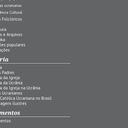
jas ucranianas
uência Cultural
 Folclóricos
a
tura
s e Arquivos
nka
ões populares
ações
ria
ia
s Padres
ia da Igreja
ia da Ucrânia
ia da Igreja na Ucrânia
s Ucranianos
 Católica Ucraniana no Brasil
agens ilustres
mentos
entos