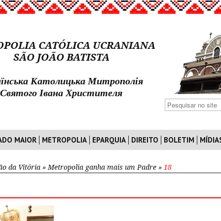
POLIA CATÓLICA UCRANIANA
SÃO JOÃO BATISTA
їнська Католицька Митрополія
Святого Івана Христителя
ADO MAIOR
METROPOLIA
EPARQUIA
DIREITO
BOLETIM
MÍDIA
ão da Vitória
»
Metropolia ganha mais um Padre
»
18