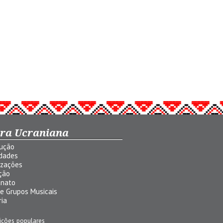
ura Ucraniana
dução
idades
izações
ção
anato
 e Grupos Musicais
ria
ições populares