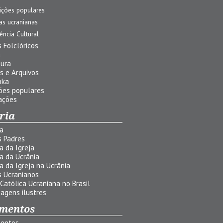
ições populares
jas ucranianas
uência Cultural
 Folclóricos
a
tura
s e Arquivos
nka
ões populares
ações
ria
ia
s Padres
ia da Igreja
ia da Ucrânia
ia da Igreja na Ucrânia
s Ucranianos
 Católica Ucraniana no Brasil
agens ilustres
mentos
entos