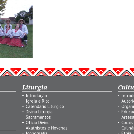
Liturgia
Cult
Introdução
Intro
Igreja e Rito
Autor
Calendário Litúrgico
Organ
Divina Liturgia
Educa
Sacramentos
Artes
Ofício Divino
Corais
Akathistos e Novenas
Culiná
Iconografia
Etnia