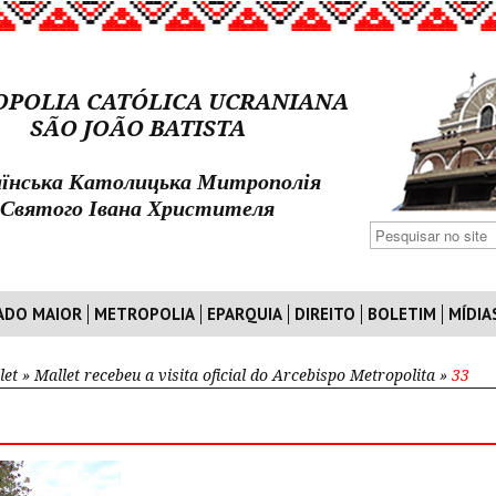
POLIA CATÓLICA UCRANIANA
SÃO JOÃO BATISTA
їнська Католицька Митрополія
Святого Івана Христителя
ADO MAIOR
METROPOLIA
EPARQUIA
DIREITO
BOLETIM
MÍDIA
let
»
Mallet recebeu a visita oficial do Arcebispo Metropolita
»
33