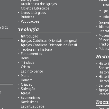
Arquitetura das igrejas
Trad
Objetos Litúrgicos
Igre
Livros Litúrgicos
Infl
Rubricas
Publicações
Grupos
Idiom
 S.C.J
Teologia
Litera
Museu
Introdução
Pêssa
Igrejas Católicas Orientais em geral
Tradiç
Igrejas Católicas Orientais no Brasil
Public
Teologia na história
Fundamentos
Histó
Deus
Trindade
Histór
Cristo
Santo
Espírito Santo
Histór
Maria
Histór
Homem
Histór
Criação
Santo
Salvação
Igreja
o
Igreja
Person
Ecumenismo
Docu
Novíssimos
Espiritualidade
Docum