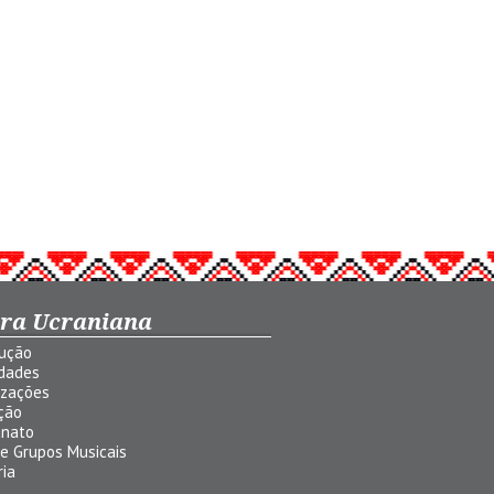
ura Ucraniana
dução
idades
izações
ção
anato
 e Grupos Musicais
ria