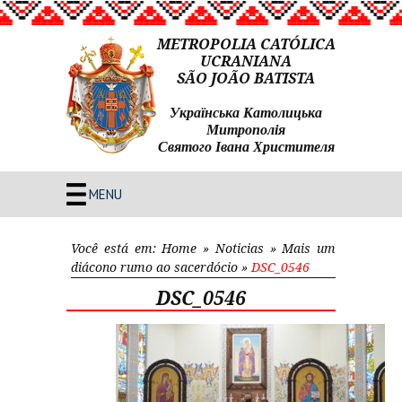
METROPOLIA CATÓLICA
UCRANIANA
SÃO JOÃO BATISTA
Українська Католицька
Митрополія
Святого Івана Христителя
MENU
Você está em:
Home
»
Noticias
»
Mais um
diácono rumo ao sacerdócio
»
DSC_0546
DSC_0546