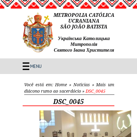
METROPOLIA CATÓLICA
UCRANIANA
SÃO JOÃO BATISTA
Українська Католицька
Митрополія
Святого Івана Христителя
MENU
Você está em:
Home
»
Noticias
»
Mais um
diácono rumo ao sacerdócio
»
DSC_0045
DSC_0045