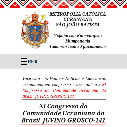
METROPOLIA CATÓLICA
UCRANIANA
SÃO JOÃO BATISTA
Українська Католицька
Митрополія
Святого Івана Христителя
MENU
Você está em:
Home
»
Noticias
»
Lideranças
ucranianas em congresso e assembleia
»
XI
Congresso da Comunidade Ucraniana do
Brasil_JUVINO GROSCO-141
XI Congresso da
Comunidade Ucraniana do
Brasil_JUVINO GROSCO-141