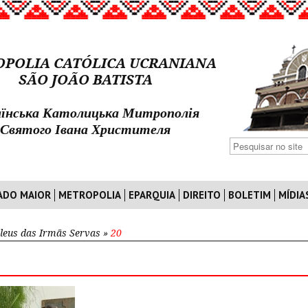
POLIA CATÓLICA UCRANIANA
SÃO JOÃO BATISTA
їнська Католицька Митрополія
Святого Івана Христителя
ADO MAIOR
METROPOLIA
EPARQUIA
DIREITO
BOLETIM
MÍDIA
ileus das Irmãs Servas
»
20