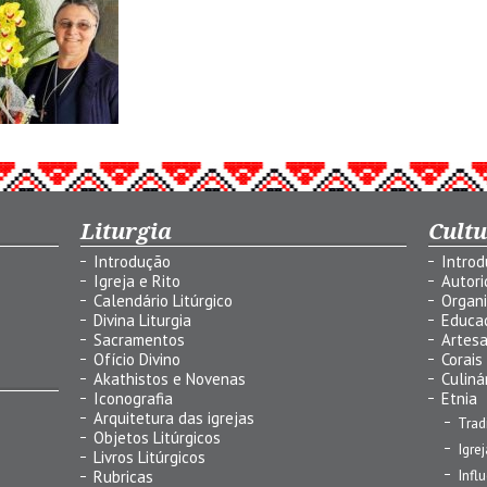
Liturgia
Cult
Introdução
Intro
Igreja e Rito
Autor
Calendário Litúrgico
Organ
Divina Liturgia
Educa
Sacramentos
Artes
Ofício Divino
Corais
Akathistos e Novenas
Culiná
Iconografia
Etnia
Arquitetura das igrejas
Trad
Objetos Litúrgicos
Igre
Livros Litúrgicos
Infl
Rubricas