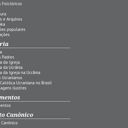
 Folclóricos
a
tura
s e Arquivos
nka
ões populares
ações
ria
ia
s Padres
ia da Igreja
ia da Ucrânia
ia da Igreja na Ucrânia
s Ucranianos
 Católica Ucraniana no Brasil
agens ilustres
mentos
entos
to Canônico
o Canônico