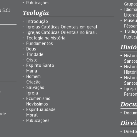
Publicações
Grupos
Idiom
 S.C.J
Teologia
Litera
Museu
Introdução
Pêssa
Igrejas Católicas Orientais em geral
Tradiç
Igrejas Católicas Orientais no Brasil
Public
Teologia na história
Fundamentos
Histó
Deus
Trindade
Histór
Cristo
Santo
Espírito Santo
Histór
Maria
Histór
Homem
Histór
Criação
Santo
Salvação
Igreja
o
Igreja
Person
Ecumenismo
Docu
Novíssimos
Espiritualidade
Docum
ade
Moral
Publicações
Direi
Direit