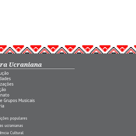
ura Ucraniana
dução
idades
izações
ção
anato
 e Grupos Musicais
ria
ições populares
jas ucranianas
uência Cultural