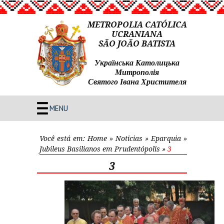
METROPOLIA CATÓLICA
UCRANIANA
SÃO JOÃO BATISTA
Українська Католицька
Митрополія
Святого Івана Христителя
MENU
Você está em:
Home
»
Noticias
»
Eparquia
»
Jubileus Basilianos em Prudentópolis
»
3
3