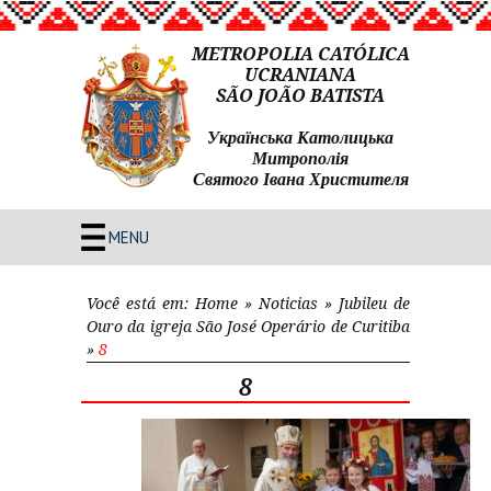
METROPOLIA CATÓLICA
UCRANIANA
SÃO JOÃO BATISTA
Українська Католицька
Митрополія
Святого Івана Христителя
MENU
Você está em:
Home
»
Noticias
»
Jubileu de
Ouro da igreja São José Operário de Curitiba
»
8
8