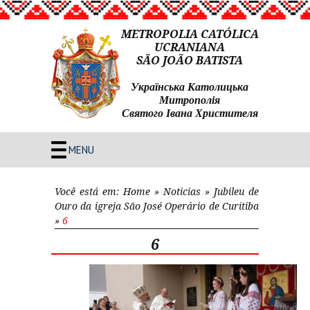
METROPOLIA CATÓLICA
UCRANIANA
SÃO JOÃO BATISTA
Українська Католицька
Митрополія
Святого Івана Христителя
MENU
Você está em:
Home
»
Noticias
»
Jubileu de
Ouro da igreja São José Operário de Curitiba
»
6
6