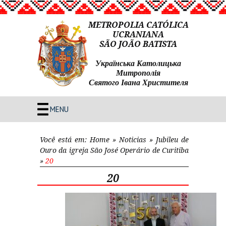
METROPOLIA CATÓLICA
UCRANIANA
SÃO JOÃO BATISTA
Українська Католицька
Митрополія
Святого Івана Христителя
MENU
Você está em:
Home
»
Noticias
»
Jubileu de
Ouro da igreja São José Operário de Curitiba
»
20
20