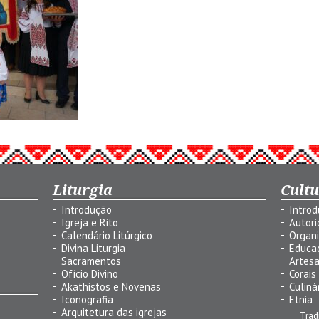
Liturgia
Cult
Introdução
Intro
Igreja e Rito
Autor
Calendário Litúrgico
Organ
Divina Liturgia
Educa
Sacramentos
Artes
Ofício Divino
Corais
Akathistos e Novenas
Culiná
Iconografia
Etnia
Arquitetura das igrejas
Trad