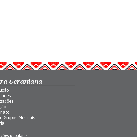
ura Ucraniana
dução
idades
izações
ção
anato
 e Grupos Musicais
ria
ições populares