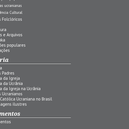
jas ucranianas
uência Cultural
 Folclóricos
a
tura
s e Arquivos
nka
ões populares
ações
ria
ia
s Padres
ia da Igreja
ia da Ucrânia
ia da Igreja na Ucrânia
s Ucranianos
 Católica Ucraniana no Brasil
agens ilustres
mentos
entos