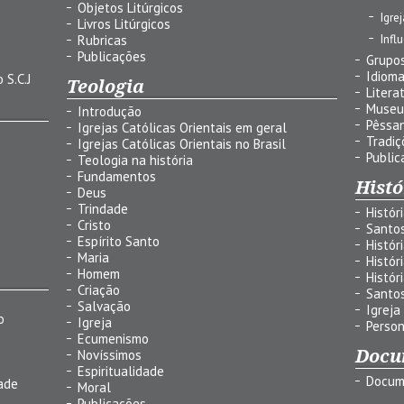
Objetos Litúrgicos
Igre
Livros Litúrgicos
Infl
Rubricas
Publicações
Grupos
Idiom
 S.C.J
Teologia
Litera
Museu
Introdução
Pêssa
Igrejas Católicas Orientais em geral
Tradiç
Igrejas Católicas Orientais no Brasil
Public
Teologia na história
Fundamentos
Histó
Deus
Trindade
Histór
Cristo
Santo
Espírito Santo
Histór
Maria
Histór
Homem
Histór
Criação
Santo
Salvação
Igreja
o
Igreja
Person
Ecumenismo
Docu
Novíssimos
Espiritualidade
Docum
ade
Moral
Publicações