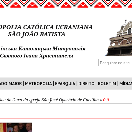
POLIA CATÓLICA UCRANIANA
SÃO JOÃO BATISTA
їнська Католицька Митрополія
Святого Івана Христителя
ADO MAIOR
METROPOLIA
EPARQUIA
DIREITO
BOLETIM
MÍDIA
ileu de Ouro da igreja São José Operário de Curitiba
»
0.0