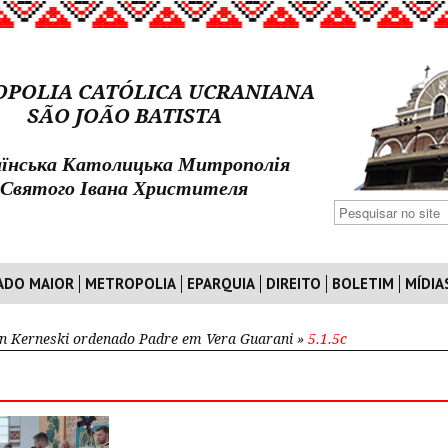
POLIA CATÓLICA UCRANIANA
SÃO JOÃO BATISTA
їнська Католицька Митрополія
Святого Івана Христителя
ADO MAIOR
METROPOLIA
EPARQUIA
DIREITO
BOLETIM
MÍDIA
n Kerneski ordenado Padre em Vera Guarani
»
5.1.5c