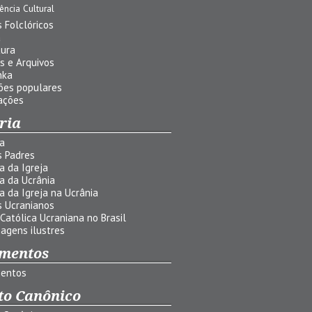
uência Cultural
 Folclóricos
a
tura
s e Arquivos
nka
ões populares
ações
ria
ia
s Padres
ia da Igreja
ia da Ucrânia
ia da Igreja na Ucrânia
s Ucranianos
 Católica Ucraniana no Brasil
agens ilustres
mentos
entos
to Canônico