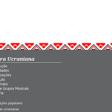
ura Ucraniana
dução
idades
izações
ção
anato
 e Grupos Musicais
ria
ições populares
jas ucranianas