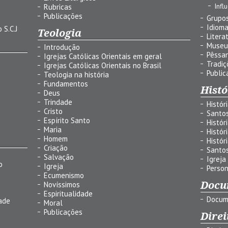
Infl
Rubricas
Publicações
Grupos
Idiom
 S.C.J
Teologia
Litera
Museu
Introdução
Pêssa
Igrejas Católicas Orientais em geral
Tradiç
Igrejas Católicas Orientais no Brasil
Public
Teologia na história
Fundamentos
Histó
Deus
Trindade
Histór
Cristo
Santo
Espírito Santo
Histór
Maria
Histór
Homem
Histór
Criação
Santo
Salvação
Igreja
o
Igreja
Person
Ecumenismo
Docu
Novíssimos
Espiritualidade
Docum
ade
Moral
Publicações
Direi