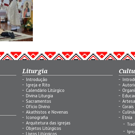
Liturgia
Cult
Introdução
Intro
Igreja e Rito
Autor
Calendário Litúrgico
Organ
Divina Liturgia
Educa
Sacramentos
Artes
Ofício Divino
Corais
Akathistos e Novenas
Culiná
Iconografia
Etnia
Arquitetura das igrejas
Trad
Objetos Litúrgicos
Igre
Livros Litúrgicos