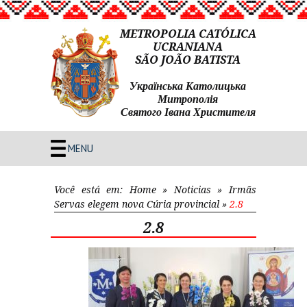
METROPOLIA CATÓLICA
UCRANIANA
SÃO JOÃO BATISTA
Українська Католицька
Митрополія
Святого Івана Христителя
MENU
Você está em:
Home
»
Noticias
»
Irmãs
Servas elegem nova Cúria provincial
»
2.8
2.8