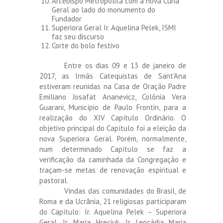
Arcebispo Metropolita com a nova Cúria
Geral ao lado do monumento do
Fundador
Superiora Geral Ir. Aquelina Pelek, ISMI
faz seu discurso
Corte do bolo festivo
Entre os dias 09 e 13 de janeiro de
2017, as Irmãs Catequistas de Sant’Ana
estiveram reunidas na Casa de Oração Padre
Emiliano Josafat Ananevicz, Colônia Vera
Guarani, Município de Paulo Frontin, para a
realização do XIV Capítulo Ordinário. O
objetivo principal do Capítulo foi a eleição da
nova Superiora Geral. Porém, normalmente,
num determinado Capítulo se faz a
verificação da caminhada da Congregação e
traçam-se metas de renovação espiritual e
pastoral.
Vindas das comunidades do Brasil, de
Roma e da Ucrânia, 21 religiosas participaram
do Capítulo: Ir. Aquelina Pelek – Superiora
Geral, Ir. Maria Hreciuk, Ir. Leocádia Maria