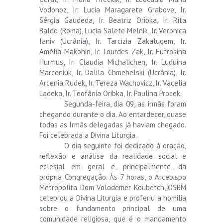
Vodonoz, Ir. Lucia Maragarete Grabove, Ir.
Sérgia Gaudeda, Ir. Beatriz Oribka, Ir. Rita
Baldo (Roma), Lucia Salete Melnik, Ir. Veronica
Ianiv (Ucrânia), Ir. Tarcizia Zakalugem, Ir.
Amélia Makohin, Ir. Lourdes Zak, Ir. Eufrosina
Hurmus, Ir. Claudia Michalichen, Ir. Luduina
Marceniuk, Ir. Dalila Chmehelski (Ucrânia), Ir.
Arcenia Rudek, Ir. Tereza Wachovicz, Ir. Vacelia
Ladeka, Ir. Teofânia Oribka, Ir. Paulina Procek.
Segunda-feira, dia 09, as irmãs foram
chegando durante o dia. Ao entardecer, quase
todas as Irmãs delegadas já haviam chegado.
Foi celebrada a Divina Liturgia.
O dia seguinte foi dedicado à oração,
reflexão e análise da realidade social e
eclesial em geral e, principalmente, da
própria Congregação. Às 7 horas, o Arcebispo
Metropolita Dom Volodemer Koubetch, OSBM
celebrou a Divina Liturgia e proferiu a homilia
sobre o fundamento principal de uma
comunidade religiosa, que é o mandamento