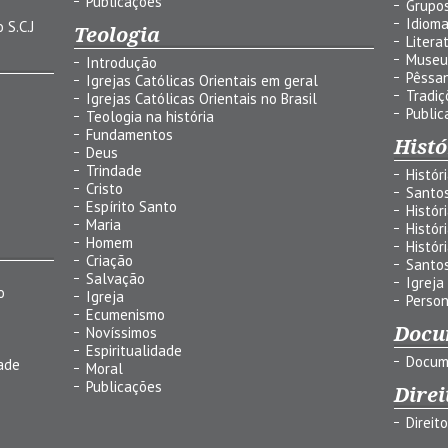
Publicações
Grupos
Idiom
 S.C.J
Teologia
Litera
Museu
Introdução
Pêssa
Igrejas Católicas Orientais em geral
Tradiç
Igrejas Católicas Orientais no Brasil
Public
Teologia na história
Fundamentos
Histó
Deus
Trindade
Histór
Cristo
Santo
Espírito Santo
Histór
Maria
Histór
Homem
Histór
Criação
Santo
Salvação
Igreja
o
Igreja
Person
Ecumenismo
Docu
Novíssimos
Espiritualidade
Docum
ade
Moral
Publicações
Direi
Direit