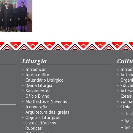
Liturgia
Cult
Introdução
Intro
Igreja e Rito
Autor
Calendário Litúrgico
Organ
Divina Liturgia
Educa
Sacramentos
Artes
Ofício Divino
Corais
Akathistos e Novenas
Culiná
Iconografia
Etnia
Arquitetura das igrejas
Trad
Objetos Litúrgicos
Igre
Livros Litúrgicos
Infl
Rubricas