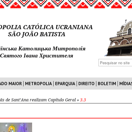
POLIA CATÓLICA UCRANIANA
SÃO JOÃO BATISTA
їнська Католицька Митрополія
Святого Івана Христителя
ADO MAIOR
METROPOLIA
EPARQUIA
DIREITO
BOLETIM
MÍDIA
ãs de Sant’Ana realizam Capítulo Geral
»
3.3