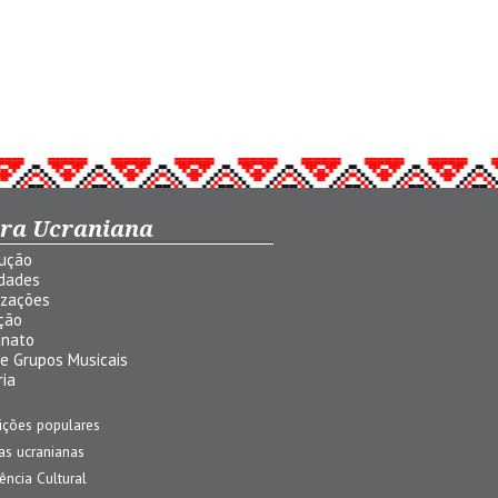
ura Ucraniana
dução
idades
izações
ção
anato
 e Grupos Musicais
ria
ições populares
jas ucranianas
uência Cultural