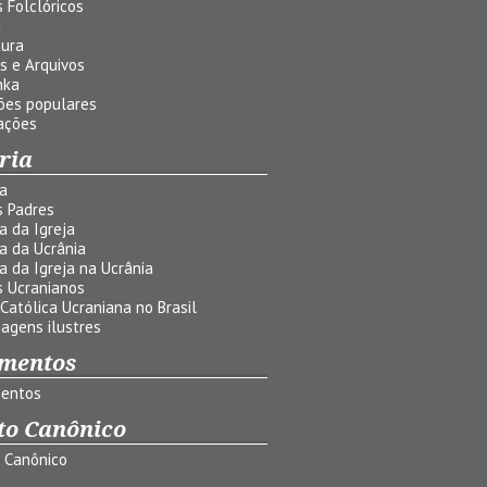
 Folclóricos
a
tura
s e Arquivos
nka
ões populares
ações
ria
ia
s Padres
ia da Igreja
ia da Ucrânia
ia da Igreja na Ucrânia
s Ucranianos
 Católica Ucraniana no Brasil
agens ilustres
mentos
entos
to Canônico
o Canônico