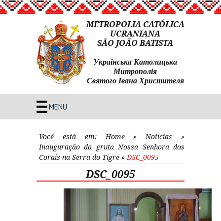
METROPOLIA CATÓLICA
UCRANIANA
SÃO JOÃO BATISTA
Українська Католицька
Митрополія
Святого Івана Христителя
MENU
Você está em:
Home
»
Noticias
»
Inauguração da gruta Nossa Senhora dos
Corais na Serra do Tigre
»
DSC_0095
DSC_0095