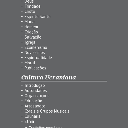
Deus
Trindade
Cristo
Espírito Santo
Maria
Homem
Criação
Salvação
Igreja
Ecumenismo
Novíssimos
Espiritualidade
Moral
Publicações
Cultura Ucraniana
Introdução
Autoridades
Organizações
Educação
Artesanato
Corais e Grupos Musicais
Culinária
Etnia
Tradições populares