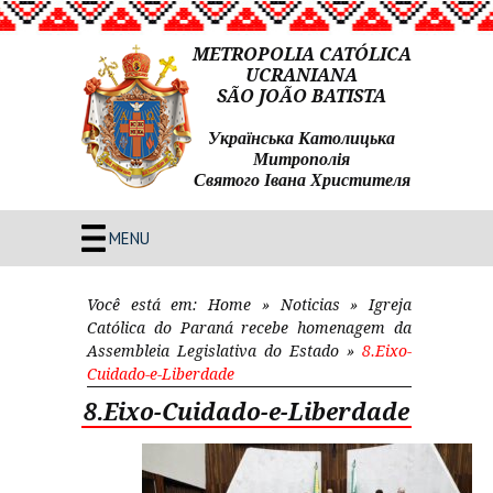
METROPOLIA CATÓLICA
UCRANIANA
SÃO JOÃO BATISTA
Українська Католицька
Митрополія
Святого Івана Христителя
MENU
Você está em:
Home
»
Noticias
»
Igreja
Católica do Paraná recebe homenagem da
Assembleia Legislativa do Estado
»
8.Eixo-
Cuidado-e-Liberdade
8.Eixo-Cuidado-e-Liberdade