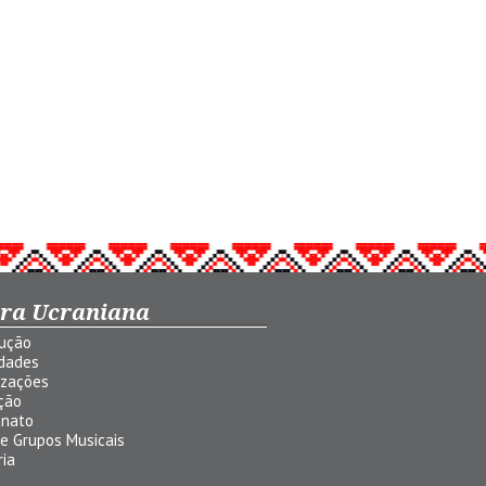
ura Ucraniana
dução
idades
izações
ção
anato
 e Grupos Musicais
ria