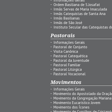
Informações Gerais
Ordem Basiliana de S.Josafat
Irmãs Servas de Maria Imaculada
Irmãs Catequistas de Santa Ana
Irmãs Basilianas
Irmãs de São José
Instituto Secular das Catequistas do
Pastorais
Informações Gerais
Pastoral de Conjunto
Visita Canônica
Pastoral Catequética
Pastoral da Juventude
Pastoral Familiar
Pastoral Litúrgica
Pastoral Vocacional
Movimentos
Informações Gerais
Movimento do Apostolado da Oraçã
Movimento da Congregação Mariana
Movimento Eucarístico Jovem
Movimento dos Ícones
Movimento de Cursilhos de Cristand