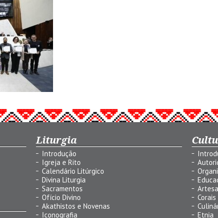
Liturgia
Cult
Introdução
Intro
Igreja e Rito
Autor
Calendário Litúrgico
Organ
Divina Liturgia
Educa
Sacramentos
Artes
Ofício Divino
Corais
Akathistos e Novenas
Culiná
Iconografia
Etnia