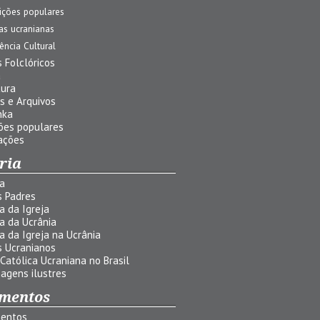
ições populares
jas ucranianas
uência Cultural
 Folclóricos
a
tura
s e Arquivos
nka
ões populares
ações
ria
ia
s Padres
ia da Igreja
ia da Ucrânia
ia da Igreja na Ucrânia
s Ucranianos
 Católica Ucraniana no Brasil
agens ilustres
mentos
entos