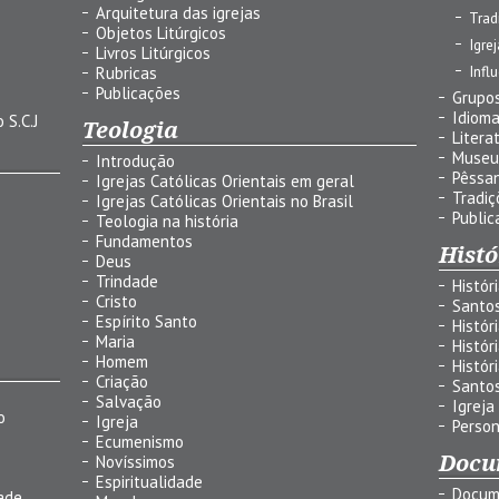
Arquitetura das igrejas
Trad
Objetos Litúrgicos
Igre
Livros Litúrgicos
Infl
Rubricas
Publicações
Grupos
Idiom
 S.C.J
Teologia
Litera
Museu
Introdução
Pêssa
Igrejas Católicas Orientais em geral
Tradiç
Igrejas Católicas Orientais no Brasil
Public
Teologia na história
Fundamentos
Histó
Deus
Trindade
Histór
Cristo
Santo
Espírito Santo
Histór
Maria
Histór
Homem
Histór
Criação
Santo
Salvação
Igreja
o
Igreja
Person
Ecumenismo
Docu
Novíssimos
Espiritualidade
Docum
ade