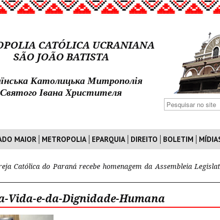
POLIA CATÓLICA UCRANIANA
SÃO JOÃO BATISTA
їнська Католицька Митрополія
Святого Івана Христителя
ADO MAIOR
METROPOLIA
EPARQUIA
DIREITO
BOLETIM
MÍDIA
reja Católica do Paraná recebe homenagem da Assembleia Legislat
a-Vida-e-da-Dignidade-Humana