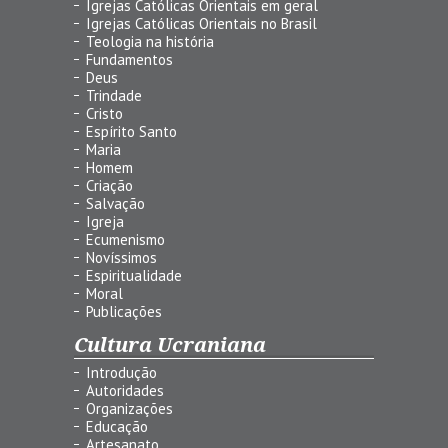
Igrejas Católicas Orientais em geral
Igrejas Católicas Orientais no Brasil
Teologia na história
Fundamentos
Deus
Trindade
Cristo
Espírito Santo
Maria
Homem
Criação
Salvação
Igreja
Ecumenismo
Novíssimos
Espiritualidade
Moral
Publicações
Cultura Ucraniana
Introdução
Autoridades
Organizações
Educação
Artesanato