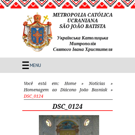
METROPOLIA CATÓLICA
UCRANIANA
SÃO JOÃO BATISTA
Українська Католицька
Митрополія
Святого Івана Христителя
MENU
Você está em:
Home
»
Noticias
»
Homenagem ao Diácono João Basniak
»
DSC_0124
DSC_0124