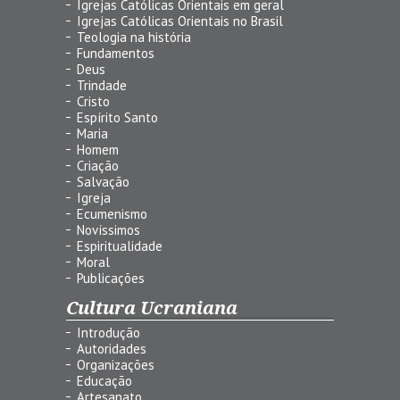
Igrejas Católicas Orientais em geral
Igrejas Católicas Orientais no Brasil
Teologia na história
Fundamentos
Deus
Trindade
Cristo
Espírito Santo
Maria
Homem
Criação
Salvação
Igreja
Ecumenismo
Novíssimos
Espiritualidade
Moral
Publicações
Cultura Ucraniana
Introdução
Autoridades
Organizações
Educação
Artesanato