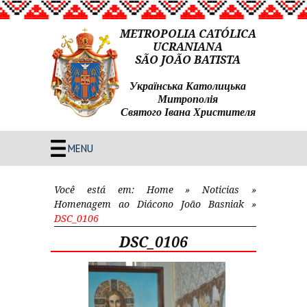
METROPOLIA CATÓLICA
UCRANIANA
SÃO JOÃO BATISTA
Українська Католицька
Митрополія
Святого Івана Христителя
MENU
Você está em:
Home
»
Noticias
»
Homenagem ao Diácono João Basniak
»
DSC_0106
DSC_0106