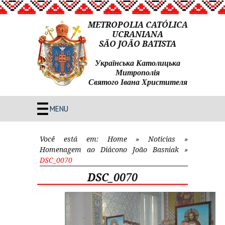
METROPOLIA CATÓLICA
UCRANIANA
SÃO JOÃO BATISTA
Українська Католицька
Митрополія
Святого Івана Христителя
MENU
Você está em:
Home
»
Noticias
»
Homenagem ao Diácono João Basniak
»
DSC_0070
DSC_0070