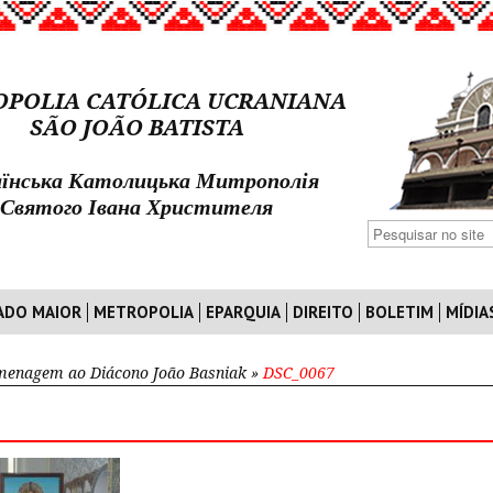
POLIA CATÓLICA UCRANIANA
SÃO JOÃO BATISTA
їнська Католицька Митрополія
Святого Івана Христителя
ADO MAIOR
METROPOLIA
EPARQUIA
DIREITO
BOLETIM
MÍDIA
enagem ao Diácono João Basniak
»
DSC_0067