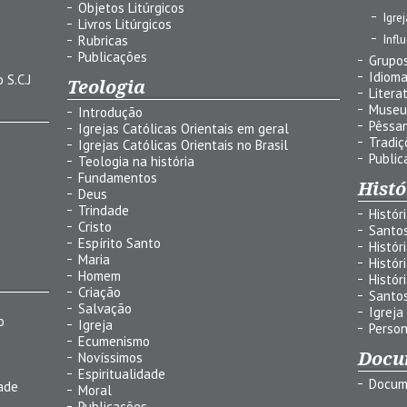
Objetos Litúrgicos
Igre
Livros Litúrgicos
Infl
Rubricas
Publicações
Grupos
Idiom
 S.C.J
Teologia
Litera
Museu
Introdução
Pêssa
Igrejas Católicas Orientais em geral
Tradiç
Igrejas Católicas Orientais no Brasil
Public
Teologia na história
Fundamentos
Histó
Deus
Trindade
Histór
Cristo
Santo
Espírito Santo
Histór
Maria
Histór
Homem
Histór
Criação
Santo
Salvação
Igreja
o
Igreja
Person
Ecumenismo
Docu
Novíssimos
Espiritualidade
Docum
ade
Moral
Publicações