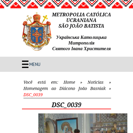
METROPOLIA CATÓLICA
UCRANIANA
SÃO JOÃO BATISTA
Українська Католицька
Митрополія
Святого Івана Христителя
MENU
Você está em:
Home
»
Noticias
»
Homenagem ao Diácono João Basniak
»
DSC_0039
DSC_0039