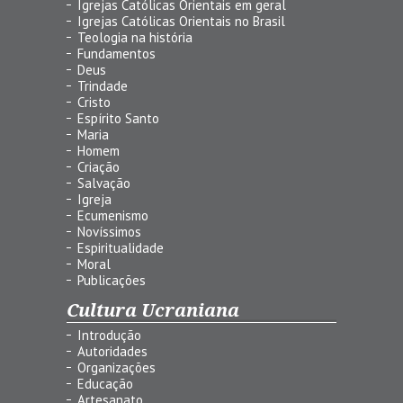
Igrejas Católicas Orientais em geral
Igrejas Católicas Orientais no Brasil
Teologia na história
Fundamentos
Deus
Trindade
Cristo
Espírito Santo
Maria
Homem
Criação
Salvação
Igreja
Ecumenismo
Novíssimos
Espiritualidade
Moral
Publicações
Cultura Ucraniana
Introdução
Autoridades
Organizações
Educação
Artesanato