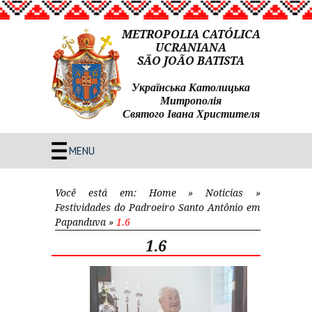
METROPOLIA CATÓLICA
UCRANIANA
SÃO JOÃO BATISTA
Українська Католицька
Митрополія
Святого Івана Христителя
MENU
Você está em:
Home
»
Noticias
»
Festividades do Padroeiro Santo Antônio em
Papanduva
»
1.6
1.6