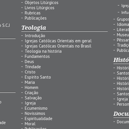
Objetos Litúrgicos
Igre
Livros Litúrgicos
Infl
Rubricas
Publicações
Grupos
Idiom
 S.C.J
Teologia
Litera
Museu
Introdução
Pêssa
Igrejas Católicas Orientais em geral
Tradiç
Igrejas Católicas Orientais no Brasil
Public
Teologia na história
Fundamentos
Histó
Deus
Trindade
Histór
Cristo
Santo
Espírito Santo
Histór
Maria
Histór
Homem
Histór
Criação
Santo
Salvação
Igreja
o
Igreja
Person
Ecumenismo
Docu
Novíssimos
Espiritualidade
Docum
ade
Moral
Publicações