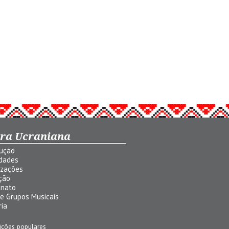
ura Ucraniana
dução
idades
izações
ção
anato
 e Grupos Musicais
ria
ições populares