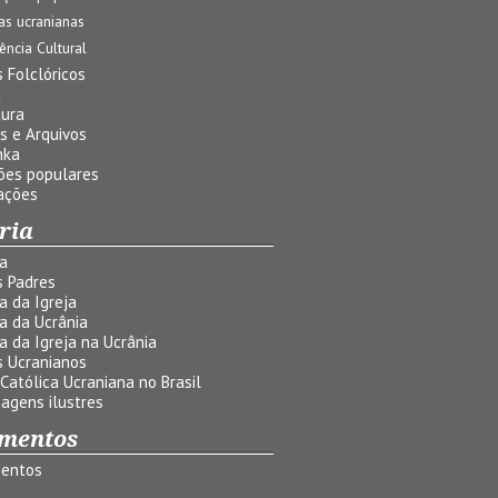
jas ucranianas
uência Cultural
 Folclóricos
a
tura
s e Arquivos
nka
ões populares
ações
ria
ia
s Padres
ia da Igreja
ia da Ucrânia
ia da Igreja na Ucrânia
s Ucranianos
 Católica Ucraniana no Brasil
agens ilustres
mentos
entos