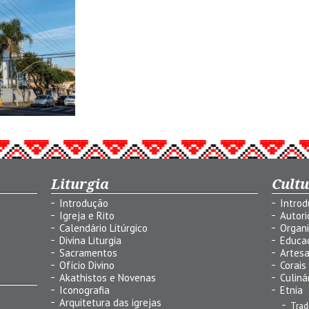
Liturgia
Cult
Introdução
Intro
Igreja e Rito
Autor
Calendário Litúrgico
Organ
Divina Liturgia
Educa
Sacramentos
Artes
Ofício Divino
Corais
Akathistos e Novenas
Culiná
Iconografia
Etnia
Arquitetura das igrejas
Trad