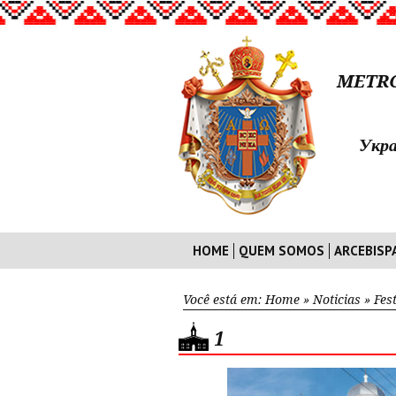
METRO
Укра
HOME
QUEM SOMOS
ARCEBISP
Você está em:
Home
»
Noticias
»
Fes
1