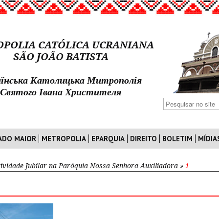
POLIA CATÓLICA UCRANIANA
SÃO JOÃO BATISTA
їнська Католицька Митрополія
Святого Івана Христителя
ADO MAIOR
METROPOLIA
EPARQUIA
DIREITO
BOLETIM
MÍDIA
tividade Jubilar na Paróquia Nossa Senhora Auxiliadora
»
1