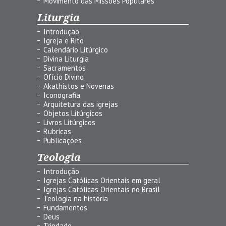
Movimento das Missões Populares
Liturgia
Introdução
Igreja e Rito
Calendário Litúrgico
Divina Liturgia
Sacramentos
Ofício Divino
Akathistos e Novenas
Iconografia
Arquitetura das igrejas
Objetos Litúrgicos
Livros Litúrgicos
Rubricas
Publicações
Teologia
Introdução
Igrejas Católicas Orientais em geral
Igrejas Católicas Orientais no Brasil
Teologia na história
Fundamentos
Deus
Trindade