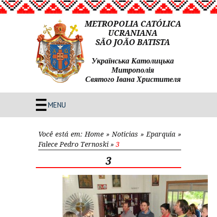
METROPOLIA CATÓLICA
UCRANIANA
SÃO JOÃO BATISTA
Українська Католицька
Митрополія
Святого Івана Христителя
MENU
Você está em:
Home
»
Noticias
»
Eparquia
»
Falece Pedro Ternoski
»
3
3