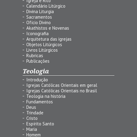
Igreja e Rito
Calendário Litúrgico
Divina Liturgia
Sacramentos
Ofício Divino
Akathistos e Novenas
Iconografia
Arquitetura das igrejas
Objetos Litúrgicos
Livros Litúrgicos
Rubricas
Publicações
Teologia
Introdução
Igrejas Católicas Orientais em geral
Igrejas Católicas Orientais no Brasil
Teologia na história
Fundamentos
Deus
Trindade
Cristo
Espírito Santo
Maria
Homem