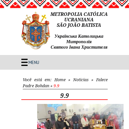
METROPOLIA CATÓLICA
UCRANIANA
SÃO JOÃO BATISTA
Українська Католицька
Митрополія
Святого Івана Христителя
MENU
Você está em:
Home
»
Noticias
»
Falece
Padre Bohdan
»
9.9
9.9