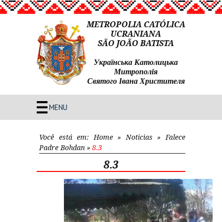
METROPOLIA CATÓLICA
UCRANIANA
SÃO JOÃO BATISTA
Українська Католицька
Митрополія
Святого Івана Христителя
MENU
Você está em:
Home
»
Noticias
»
Falece
Padre Bohdan
»
8.3
8.3