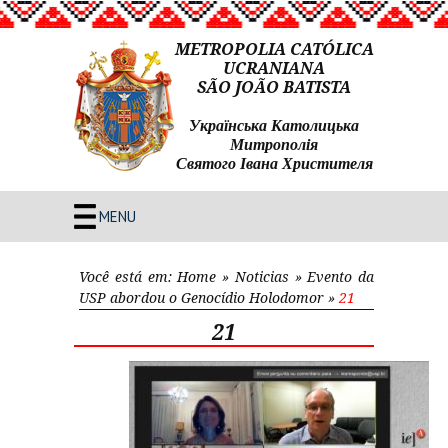
METROPOLIA CATÓLICA
UCRANIANA
SÃO JOÃO BATISTA
Українська Католицька
Митрополія
Святого Івана Христителя
MENU
Você está em:
Home
»
Noticias
»
Evento da
USP abordou o Genocídio Holodomor
»
21
21