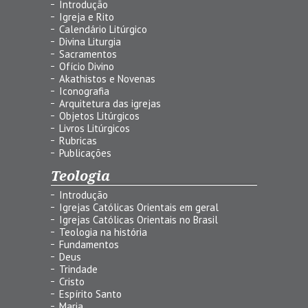
Introdução
Igreja e Rito
Calendário Litúrgico
Divina Liturgia
Sacramentos
Ofício Divino
Akathistos e Novenas
Iconografia
Arquitetura das igrejas
Objetos Litúrgicos
Livros Litúrgicos
Rubricas
Publicações
Teologia
Introdução
Igrejas Católicas Orientais em geral
Igrejas Católicas Orientais no Brasil
Teologia na história
Fundamentos
Deus
Trindade
Cristo
Espírito Santo
Maria