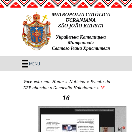
METROPOLIA CATÓLICA
UCRANIANA
SÃO JOÃO BATISTA
Українська Католицька
Митрополія
Святого Івана Христителя
MENU
Você está em:
Home
»
Noticias
»
Evento da
USP abordou o Genocídio Holodomor
»
16
16