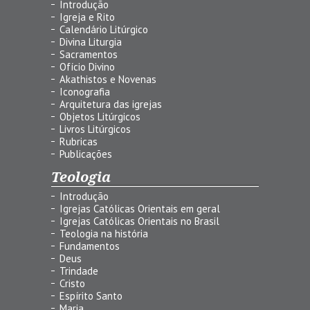
Introdução
Igreja e Rito
Calendário Litúrgico
Divina Liturgia
Sacramentos
Ofício Divino
Akathistos e Novenas
Iconografia
Arquitetura das igrejas
Objetos Litúrgicos
Livros Litúrgicos
Rubricas
Publicações
Teologia
Introdução
Igrejas Católicas Orientais em geral
Igrejas Católicas Orientais no Brasil
Teologia na história
Fundamentos
Deus
Trindade
Cristo
Espírito Santo
Maria