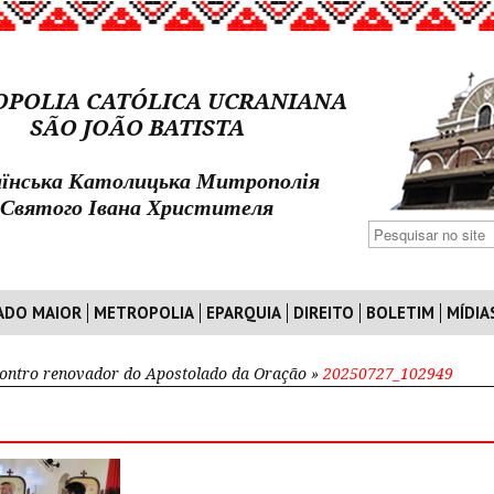
POLIA CATÓLICA UCRANIANA
SÃO JOÃO BATISTA
їнська Католицька Митрополія
Святого Івана Христителя
ADO MAIOR
METROPOLIA
EPARQUIA
DIREITO
BOLETIM
MÍDIA
ontro renovador do Apostolado da Oração
»
20250727_102949