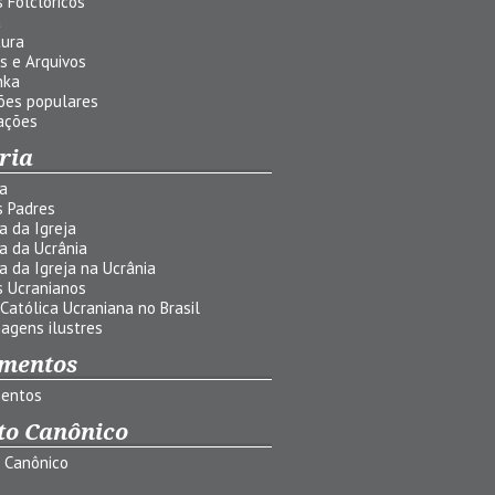
 Folclóricos
a
tura
s e Arquivos
nka
ões populares
ações
ria
ia
s Padres
ia da Igreja
ia da Ucrânia
ia da Igreja na Ucrânia
s Ucranianos
 Católica Ucraniana no Brasil
agens ilustres
mentos
entos
to Canônico
o Canônico