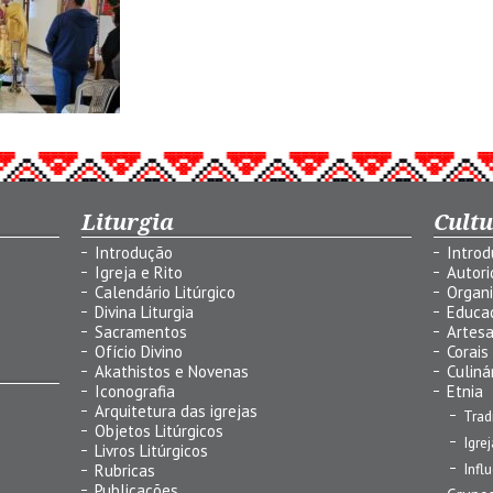
Liturgia
Cult
Introdução
Intro
Igreja e Rito
Autor
Calendário Litúrgico
Organ
Divina Liturgia
Educa
Sacramentos
Artes
Ofício Divino
Corais
Akathistos e Novenas
Culiná
Iconografia
Etnia
Arquitetura das igrejas
Trad
Objetos Litúrgicos
Igre
Livros Litúrgicos
Infl
Rubricas
Publicações