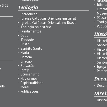
Grupos
Idiom
 S.C.J
Teologia
Litera
Museu
Introdução
Pêssa
Igrejas Católicas Orientais em geral
Tradiç
Igrejas Católicas Orientais no Brasil
Public
Teologia na história
Fundamentos
Histó
Deus
Trindade
Histór
Cristo
Santo
Espírito Santo
Histór
Maria
Histór
Homem
Histór
Criação
Santo
Salvação
Igreja
o
Igreja
Person
Ecumenismo
Docu
Novíssimos
Espiritualidade
Docum
ade
Moral
Publicações
Direi
Direit