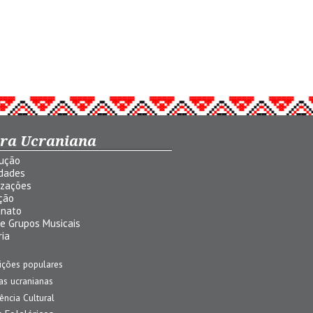
ura Ucraniana
dução
idades
izações
ção
anato
 e Grupos Musicais
ria
ições populares
jas ucranianas
uência Cultural