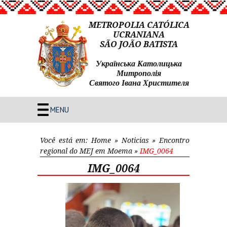
METROPOLIA CATÓLICA
UCRANIANA
SÃO JOÃO BATISTA
Українська Католицька
Митрополія
Святого Івана Христителя
MENU
Você está em:
Home
»
Noticias
»
Encontro
regional do MEJ em Moema
»
IMG_0064
IMG_0064