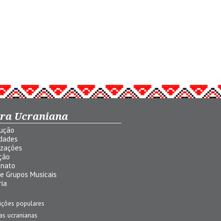
ura Ucraniana
dução
idades
izações
ção
anato
 e Grupos Musicais
ria
ições populares
jas ucranianas