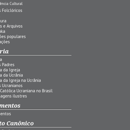
uência Cultural
 Folclóricos
a
tura
s e Arquivos
nka
ões populares
ações
ria
ia
s Padres
ia da Igreja
ia da Ucrânia
ia da Igreja na Ucrânia
s Ucranianos
 Católica Ucraniana no Brasil
agens ilustres
mentos
entos
to Canônico