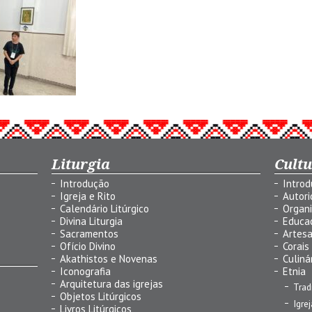
Liturgia
Cult
Introdução
Intro
Igreja e Rito
Autor
Calendário Litúrgico
Organ
Divina Liturgia
Educa
Sacramentos
Artes
Ofício Divino
Corais
Akathistos e Novenas
Culiná
Iconografia
Etnia
Arquitetura das igrejas
Trad
Objetos Litúrgicos
Igre
Livros Litúrgicos