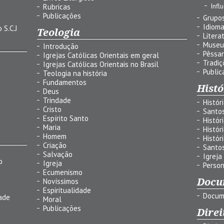
Infl
Rubricas
Publicações
Grupos
Idiom
 S.C.J
Teologia
Litera
Museu
Introdução
Pêssa
Igrejas Católicas Orientais em geral
Tradiç
Igrejas Católicas Orientais no Brasil
Public
Teologia na história
Fundamentos
Histó
Deus
Trindade
Histór
Cristo
Santo
Espírito Santo
Histór
Maria
Histór
Homem
Histór
Criação
Santo
Salvação
Igreja
o
Igreja
Person
Ecumenismo
Docu
Novíssimos
Espiritualidade
Docum
ade
Moral
Publicações
Direi