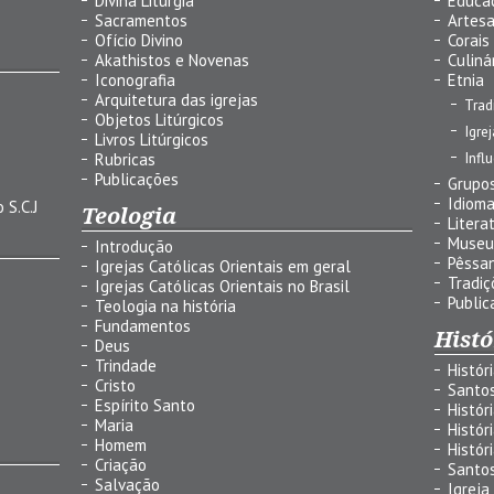
Divina Liturgia
Educa
Sacramentos
Artes
Ofício Divino
Corais
Akathistos e Novenas
Culiná
Iconografia
Etnia
Arquitetura das igrejas
Trad
Objetos Litúrgicos
Igre
Livros Litúrgicos
Infl
Rubricas
Publicações
Grupos
Idiom
 S.C.J
Teologia
Litera
Museu
Introdução
Pêssa
Igrejas Católicas Orientais em geral
Tradiç
Igrejas Católicas Orientais no Brasil
Public
Teologia na história
Fundamentos
Histó
Deus
Trindade
Histór
Cristo
Santo
Espírito Santo
Histór
Maria
Histór
Homem
Histór
Criação
Santo
Salvação
Igreja