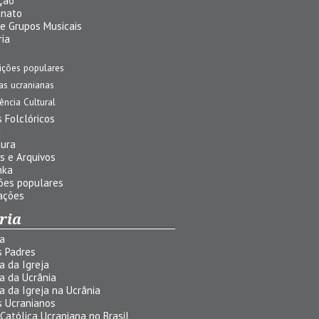
ção
anato
 e Grupos Musicais
ria
ições populares
jas ucranianas
uência Cultural
 Folclóricos
a
tura
s e Arquivos
nka
ões populares
ações
ria
ia
s Padres
ia da Igreja
ia da Ucrânia
ia da Igreja na Ucrânia
s Ucranianos
 Católica Ucraniana no Brasil