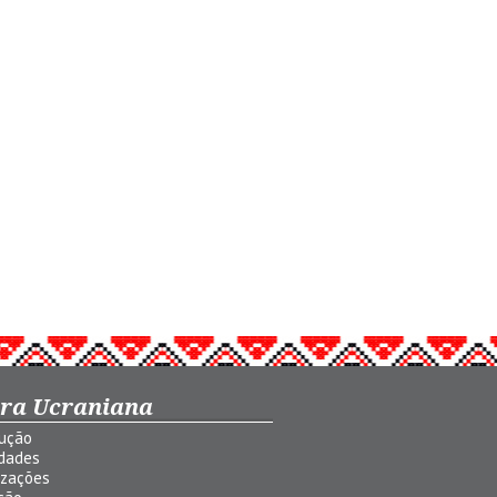
ura Ucraniana
dução
idades
izações