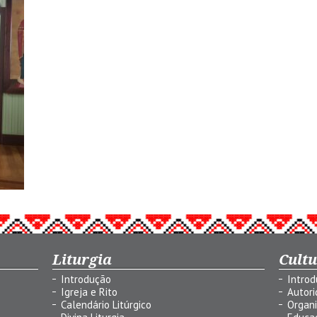
Liturgia
Cult
Introdução
Intro
Igreja e Rito
Autor
Calendário Litúrgico
Organ