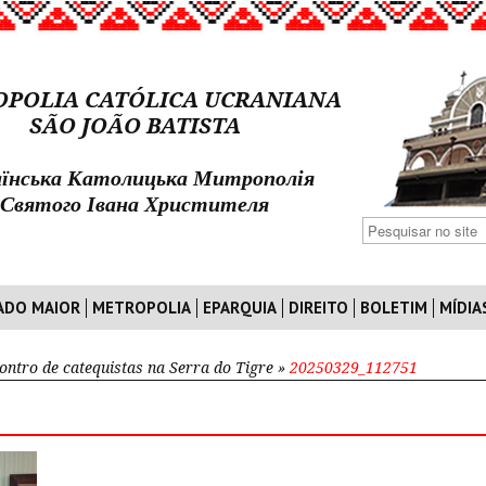
POLIA CATÓLICA UCRANIANA
SÃO JOÃO BATISTA
їнська Католицька Митрополія
Святого Івана Христителя
ADO MAIOR
METROPOLIA
EPARQUIA
DIREITO
BOLETIM
MÍDIA
ontro de catequistas na Serra do Tigre
»
20250329_112751