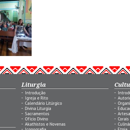
Liturgia
Cult
Introdução
Intro
Igreja e Rito
Autor
Calendário Litúrgico
Organ
Divina Liturgia
Educa
Sacramentos
Artes
Ofício Divino
Corais
Akathistos e Novenas
Culiná
Iconografia
Etnia