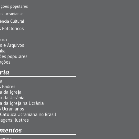
ições populares
jas ucranianas
uência Cultural
 Folclóricos
a
tura
s e Arquivos
nka
ões populares
ações
ria
ia
s Padres
ia da Igreja
ia da Ucrânia
ia da Igreja na Ucrânia
s Ucranianos
 Católica Ucraniana no Brasil
agens ilustres
mentos
entos