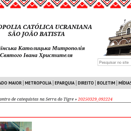
POLIA CATÓLICA UCRANIANA
SÃO JOÃO BATISTA
їнська Католицька Митрополія
Святого Івана Христителя
ADO MAIOR
METROPOLIA
EPARQUIA
DIREITO
BOLETIM
MÍDIA
ontro de catequistas na Serra do Tigre
»
20250329_092224