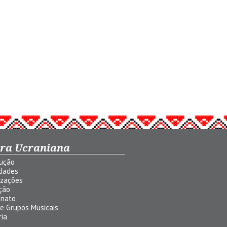
ura Ucraniana
dução
idades
izações
ção
anato
 e Grupos Musicais
ria