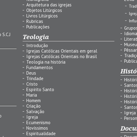
Arquitetura das igrejas
Trad
Objetos Litúrgicos
Igre
Livros Litúrgicos
Infl
Rubricas
Publicações
Grupos
Idiom
 S.C.J
Teologia
Litera
Museu
Introdução
Pêssa
Igrejas Católicas Orientais em geral
Tradiç
Igrejas Católicas Orientais no Brasil
Public
Teologia na história
Fundamentos
Histó
Deus
Trindade
Histór
Cristo
Santo
Espírito Santo
Histór
Maria
Histór
Homem
Histór
Criação
Santo
Salvação
Igreja
o
Igreja
Person
Ecumenismo
Docu
Novíssimos
Espiritualidade
Docum