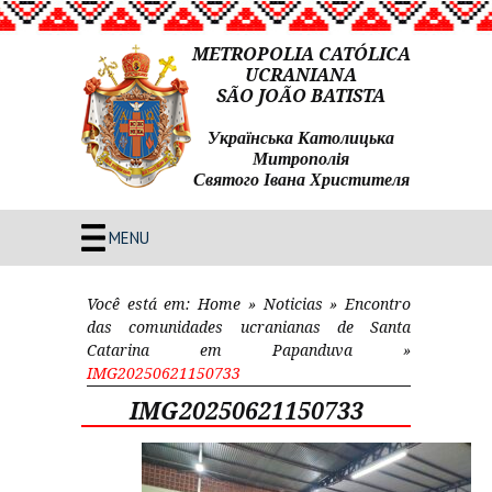
METROPOLIA CATÓLICA
UCRANIANA
SÃO JOÃO BATISTA
Українська Католицька
Митрополія
Святого Івана Христителя
MENU
Você está em:
Home
»
Noticias
»
Encontro
das comunidades ucranianas de Santa
Catarina em Papanduva
»
IMG20250621150733
IMG20250621150733