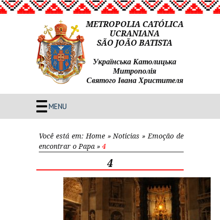
METROPOLIA CATÓLICA
UCRANIANA
SÃO JOÃO BATISTA
Українська Католицька
Митрополія
Святого Івана Христителя
MENU
Você está em:
Home
»
Noticias
»
Emoção de
encontrar o Papa
»
4
4