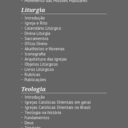
Movimento das Missões Populares
Liturgia
Introdução
Igreja e Rito
Calendário Litúrgico
Divina Liturgia
Sacramentos
Ofício Divino
Akathistos e Novenas
Iconografia
Arquitetura das igrejas
Objetos Litúrgicos
Livros Litúrgicos
Rubricas
Publicações
Teologia
Introdução
Igrejas Católicas Orientais em geral
Igrejas Católicas Orientais no Brasil
Teologia na história
Fundamentos
Deus
Trindade