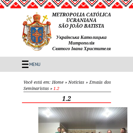
METROPOLIA CATÓLICA
UCRANIANA
SÃO JOÃO BATISTA
Українська Католицька
Митрополія
Святого Івана Христителя
MENU
Você está em:
Home
»
Noticias
»
Emaús dos
Seminaristas
»
1.2
1.2