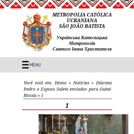
METROPOLIA CATÓLICA
UCRANIANA
SÃO JOÃO BATISTA
Українська Католицька
Митрополія
Святого Івана Христителя
MENU
Você está em:
Home
»
Noticias
»
Diácono
Pedro e Esposa Salete enviados para Guiné-
Bissau
»
1
1