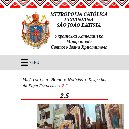
METROPOLIA CATÓLICA
UCRANIANA
SÃO JOÃO BATISTA
Українська Католицька
Митрополія
Святого Івана Христителя
MENU
Você está em:
Home
»
Noticias
»
Despedida
do Papa Francisco
»
2.5
2.5