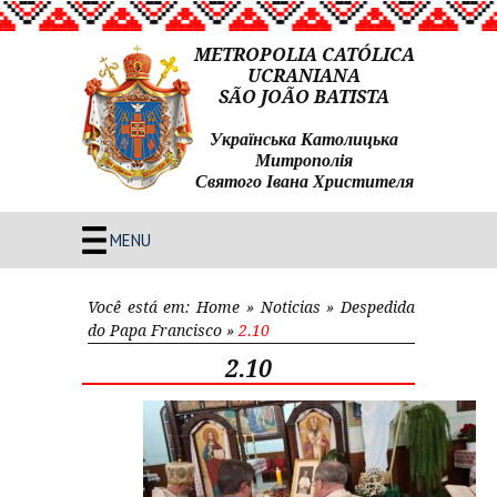
METROPOLIA CATÓLICA
UCRANIANA
SÃO JOÃO BATISTA
Українська Католицька
Митрополія
Святого Івана Христителя
MENU
Você está em:
Home
»
Noticias
»
Despedida
do Papa Francisco
»
2.10
2.10