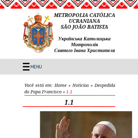
METROPOLIA CATÓLICA
UCRANIANA
SÃO JOÃO BATISTA
Українська Католицька
Митрополія
Святого Івана Христителя
MENU
Você está em:
Home
»
Noticias
»
Despedida
do Papa Francisco
»
1.1
1.1