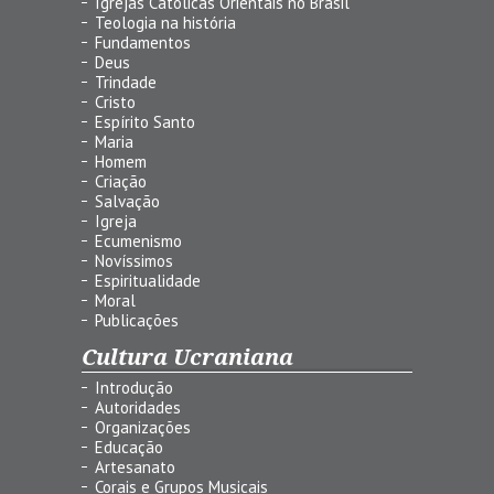
Igrejas Católicas Orientais no Brasil
Teologia na história
Fundamentos
Deus
Trindade
Cristo
Espírito Santo
Maria
Homem
Criação
Salvação
Igreja
Ecumenismo
Novíssimos
Espiritualidade
Moral
Publicações
Cultura Ucraniana
Introdução
Autoridades
Organizações
Educação
Artesanato
Corais e Grupos Musicais