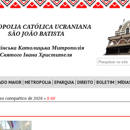
POLIA CATÓLICA UCRANIANA
SÃO JOÃO BATISTA
їнська Католицька Митрополія
Святого Івана Христителя
ADO MAIOR
METROPOLIA
EPARQUIA
DIREITO
BOLETIM
MÍDIA
so catequético de 2026
»
8.60