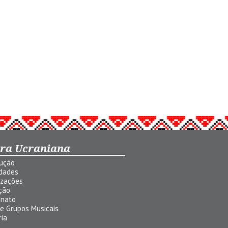
ura Ucraniana
dução
idades
izações
ção
anato
 e Grupos Musicais
ria