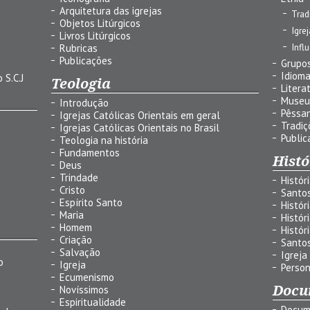
Arquitetura das igrejas
Trad
Objetos Litúrgicos
Igre
Livros Litúrgicos
Infl
Rubricas
Publicações
Grupos
Idiom
 S.C.J
Teologia
Litera
Museu
Introdução
Pêssa
Igrejas Católicas Orientais em geral
Tradiç
Igrejas Católicas Orientais no Brasil
Public
Teologia na história
Fundamentos
Histó
Deus
Trindade
Histór
Cristo
Santo
Espírito Santo
Histór
Maria
Histór
Homem
Histór
Criação
Santo
Salvação
Igreja
o
Igreja
Person
Ecumenismo
Docu
Novíssimos
Espiritualidade
Docum