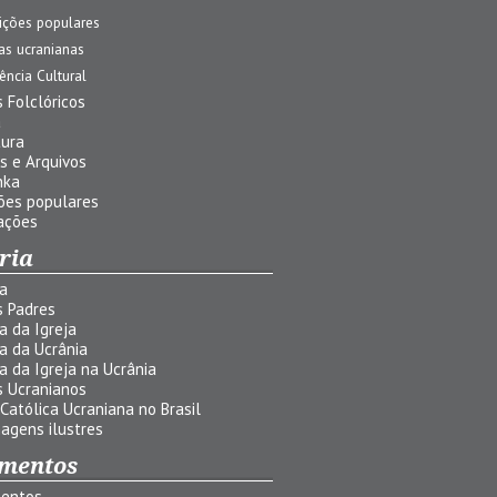
ições populares
jas ucranianas
uência Cultural
 Folclóricos
a
tura
s e Arquivos
nka
ões populares
ações
ria
ia
s Padres
ia da Igreja
ia da Ucrânia
ia da Igreja na Ucrânia
s Ucranianos
 Católica Ucraniana no Brasil
agens ilustres
mentos
entos