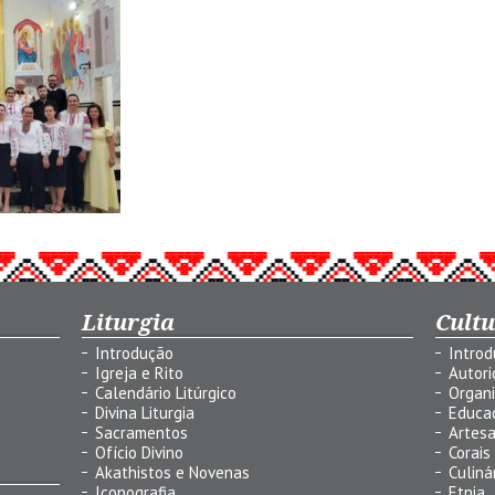
Liturgia
Cult
Introdução
Intro
Igreja e Rito
Autor
Calendário Litúrgico
Organ
Divina Liturgia
Educa
Sacramentos
Artes
Ofício Divino
Corais
Akathistos e Novenas
Culiná
Iconografia
Etnia