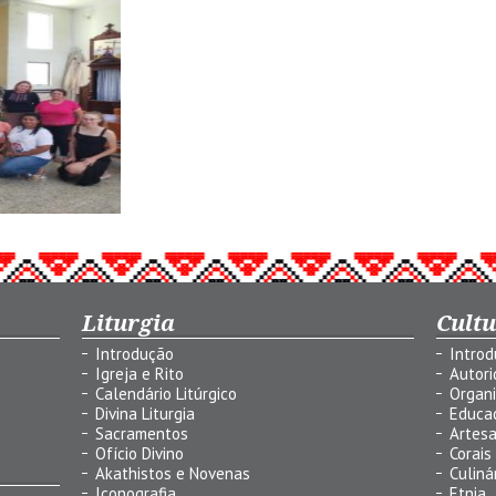
Liturgia
Cult
Introdução
Intro
Igreja e Rito
Autor
Calendário Litúrgico
Organ
Divina Liturgia
Educa
Sacramentos
Artes
Ofício Divino
Corais
Akathistos e Novenas
Culiná
Iconografia
Etnia