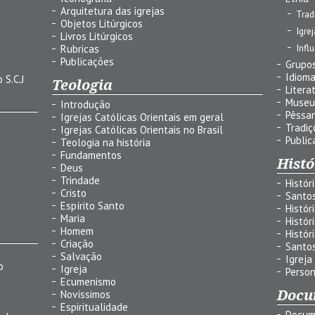
Arquitetura das igrejas
Trad
Objetos Litúrgicos
Igre
Livros Litúrgicos
Infl
Rubricas
Publicações
Grupos
Idiom
 S.C.J
Teologia
Litera
Museu
Introdução
Pêssa
Igrejas Católicas Orientais em geral
Tradiç
Igrejas Católicas Orientais no Brasil
Public
Teologia na história
Fundamentos
Histó
Deus
Trindade
Histór
Cristo
Santo
Espírito Santo
Histór
Maria
Histór
Homem
Histór
Criação
Santo
Salvação
Igreja
o
Igreja
Person
Ecumenismo
Docu
Novíssimos
Espiritualidade
Docum