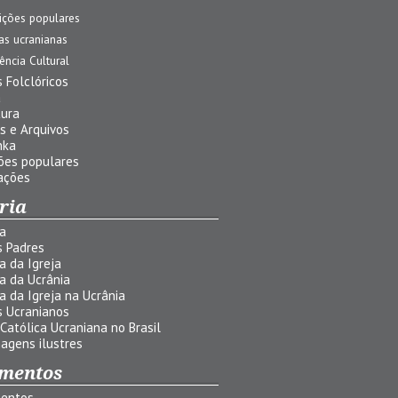
ições populares
jas ucranianas
uência Cultural
 Folclóricos
a
tura
s e Arquivos
nka
ões populares
ações
ria
ia
s Padres
ia da Igreja
ia da Ucrânia
ia da Igreja na Ucrânia
s Ucranianos
 Católica Ucraniana no Brasil
agens ilustres
mentos
entos