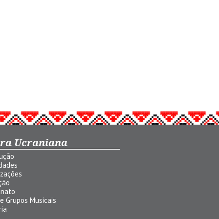
ura Ucraniana
dução
idades
izações
ção
anato
 e Grupos Musicais
ria