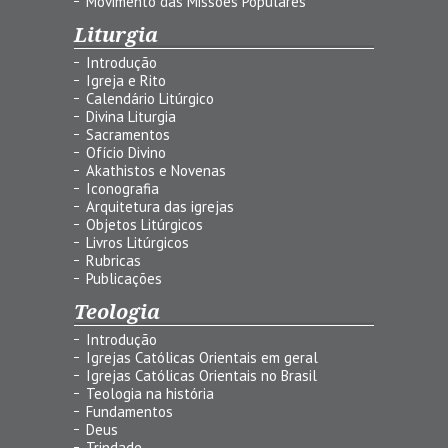
Movimento das Missões Populares
Liturgia
Introdução
Igreja e Rito
Calendário Litúrgico
Divina Liturgia
Sacramentos
Ofício Divino
Akathistos e Novenas
Iconografia
Arquitetura das igrejas
Objetos Litúrgicos
Livros Litúrgicos
Rubricas
Publicações
Teologia
Introdução
Igrejas Católicas Orientais em geral
Igrejas Católicas Orientais no Brasil
Teologia na história
Fundamentos
Deus
Trindade