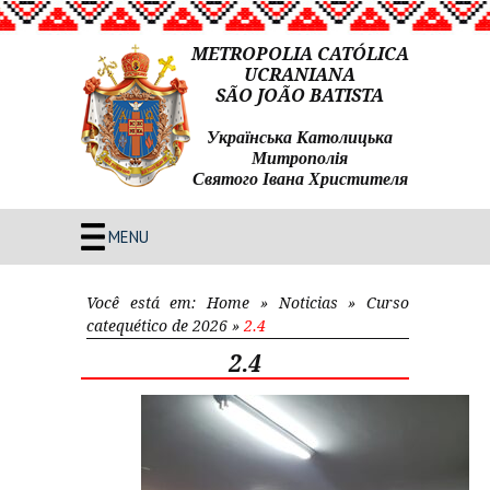
METROPOLIA CATÓLICA
UCRANIANA
SÃO JOÃO BATISTA
Українська Католицька
Митрополія
Святого Івана Христителя
MENU
Você está em:
Home
»
Noticias
»
Curso
catequético de 2026
»
2.4
2.4