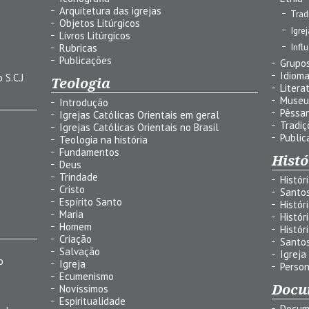
Arquitetura das igrejas
Trad
Objetos Litúrgicos
Igre
Livros Litúrgicos
Infl
Rubricas
Publicações
Grupos
Idiom
 S.C.J
Teologia
Litera
Museu
Introdução
Pêssa
Igrejas Católicas Orientais em geral
Tradiç
Igrejas Católicas Orientais no Brasil
Public
Teologia na história
Fundamentos
Histó
Deus
Trindade
Histór
Cristo
Santo
Espírito Santo
Histór
Maria
Histór
Homem
Histór
Criação
Santo
Salvação
Igreja
o
Igreja
Person
Ecumenismo
Docu
Novíssimos
Espiritualidade
Docum