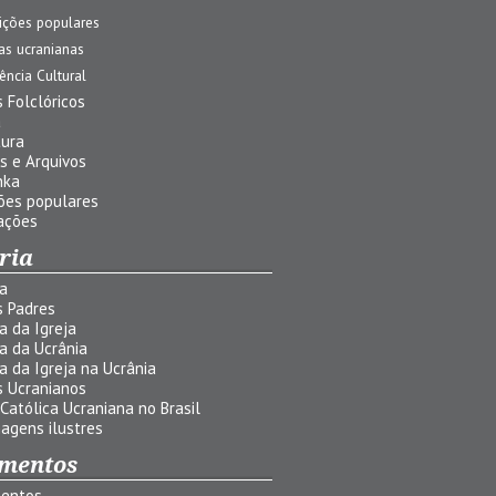
ições populares
jas ucranianas
uência Cultural
 Folclóricos
a
tura
s e Arquivos
nka
ões populares
ações
ria
ia
s Padres
ia da Igreja
ia da Ucrânia
ia da Igreja na Ucrânia
s Ucranianos
 Católica Ucraniana no Brasil
agens ilustres
mentos
entos