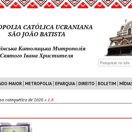
POLIA CATÓLICA UCRANIANA
SÃO JOÃO BATISTA
їнська Католицька Митрополія
Святого Івана Христителя
ADO MAIOR
METROPOLIA
EPARQUIA
DIREITO
BOLETIM
MÍDIA
so catequético de 2026
»
1.8