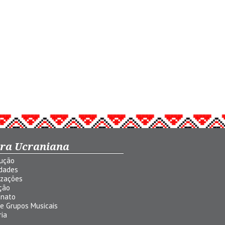
ura Ucraniana
dução
idades
izações
ção
anato
 e Grupos Musicais
ria