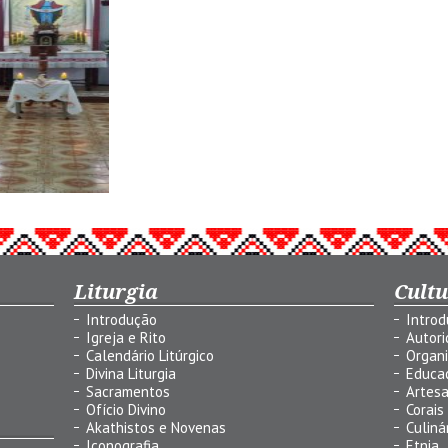
Liturgia
Cult
Introdução
Intro
Igreja e Rito
Autor
Calendário Litúrgico
Organ
Divina Liturgia
Educa
Sacramentos
Artes
Ofício Divino
Corais
Akathistos e Novenas
Culiná
Iconografia
Etnia