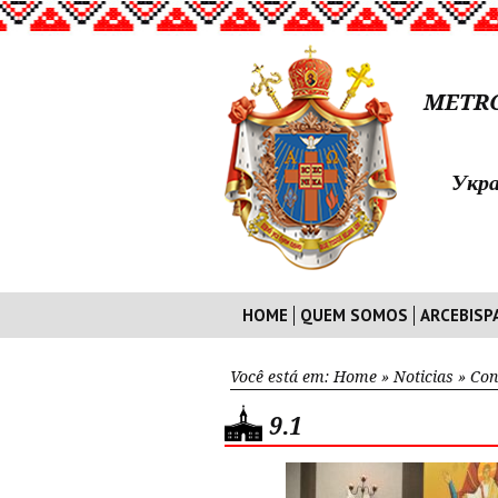
METRO
Укра
HOME
QUEM SOMOS
ARCEBISP
Você está em:
Home
»
Noticias
»
Con
9.1