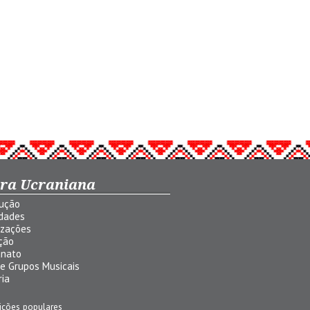
ura Ucraniana
dução
idades
izações
ção
anato
 e Grupos Musicais
ria
ições populares