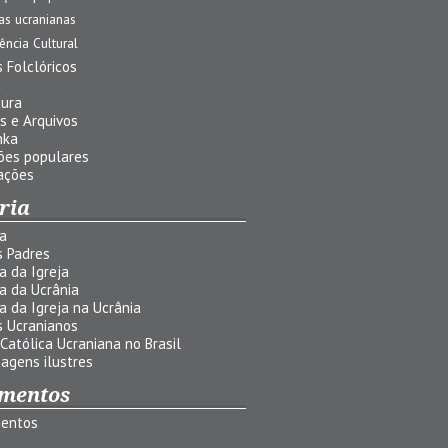
jas ucranianas
uência Cultural
 Folclóricos
a
tura
s e Arquivos
nka
ões populares
ações
ria
ia
s Padres
ia da Igreja
ia da Ucrânia
ia da Igreja na Ucrânia
s Ucranianos
 Católica Ucraniana no Brasil
agens ilustres
mentos
entos