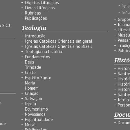
Objetos Litúrgicos
Igre
Livros Litúrgicos
Infl
Rubricas
Publicações
Grupos
Idiom
 S.C.J
Teologia
Litera
Museu
Introdução
Pêssa
Igrejas Católicas Orientais em geral
Tradiç
Igrejas Católicas Orientais no Brasil
Public
Teologia na história
Fundamentos
Histó
Deus
Trindade
Histór
Cristo
Santo
Espírito Santo
Histór
Maria
Histór
Homem
Histór
Criação
Santo
Salvação
Igreja
o
Igreja
Person
Ecumenismo
Docu
Novíssimos
Espiritualidade
Docum
ade
Moral
Publicações