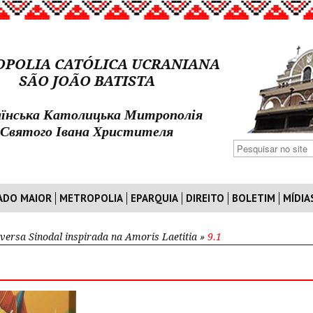
POLIA CATÓLICA UCRANIANA
SÃO JOÃO BATISTA
їнська Католицька Митрополія
Святого Івана Христителя
ADO MAIOR
METROPOLIA
EPARQUIA
DIREITO
BOLETIM
MÍDIA
versa Sinodal inspirada na Amoris Laetitia
»
9.1