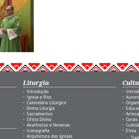
Liturgia
Cult
Introdução
Intro
Igreja e Rito
Autor
Calendário Litúrgico
Organ
Divina Liturgia
Educa
Sacramentos
Artes
Ofício Divino
Corais
Akathistos e Novenas
Culiná
Iconografia
Etnia
Arquitetura das igrejas
Trad